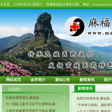
今天是：
126年8月8日 星期六 请调整您的计算机日期! 网址：www.mafuchang
网站首页
诊所简介
通知公告
新闻资讯
医疗
新闻资讯
点击排行
·
年龄歧视零容忍 麻福昌
3146
·
劝君切勿再执迷 麻福昌
·
六一国际儿童节习近平主席寄语 麻
4480
·
“不给权力脱轨、越轨留空
·
人类生命健康共同体学习体会 麻福
3851
·
一九六三同学念 麻福昌