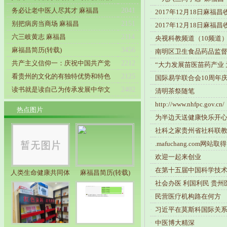
·
务必让老中医人尽其才 麻福昌
2041
·
2017年12月18日麻福
·
别把病房当商场 麻福昌
2151
·
2017年12月18日麻福
·
六三岐黄志 麻福昌
2114
·
央视科教频道（10频道
·
麻福昌简历(转载)
3456
·
南明区卫生食品药品监督
·
共产主义信仰一：庆祝中国共产党
2212
·
“大力发展苗医苗药产业
·
看贵州的文化的有独特优势和特色
2125
·
国际易学联合会10周年
·
读书就是读自己为传承发展中华文
2402
·
清明茶祭随笔
·
http://www.nhfpc.gov.cn/
热点图片
·
为半边天送健康快乐开心
·
社科之家贵州省社科联
·
.mafuchang.com网
·
欢迎一起来创业
·
在第十五届中国科学技
人类生命健康共同体
麻福昌简历(转载)
·
社会办医 利国利民 贵
·
民营医疗机构路在何方
·
习近平在莫斯科国际关
·
中医博大精深