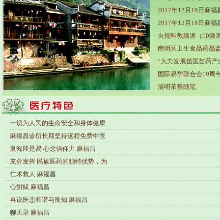
·
2017年12月18日麻
·
2017年12月18日麻
·
央视科教频道（10频
·
南明区卫生食品药品
·
“大力发展苗医苗药产
·
国际易学联合会10周
·
清明茶祭随笔
·
一切为人民的生命安全和身体健康
·
麻福昌诊所长期坚持远程免费中医
·
良知即是易 心念信仰力 麻福昌
·
充分发挥 民族医药的独特优势，为
·
仁术救人 麻福昌
·
心餠赋 麻福昌
·
再说医患和谐与良知 麻福昌
·
聊天录 麻福昌