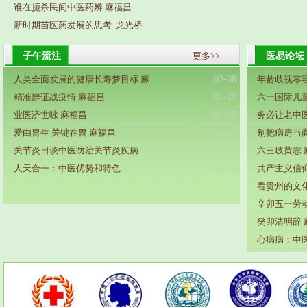
·
谁在扼杀民间中医药辨 麻福昌
·
新时期苗医药发展的思考 龙光桥
子午流注
更多>>
医易论坛
·
人类全面发展的健康长寿梦目标 麻
02-08
·
年龄歧视零容
·
精准辨证战疫情 麻福昌
01-29
·
六一国际儿
·
业医济世咏 麻福昌
01-25
·
务必让老中
·
爱由胃生 关键在胃 麻福昌
12-11
·
别把病房当商
·
关节炎日谈中医防治关节炎疾病
10-12
·
六三岐黄志 
·
人天合一：中医优势和特色
05-10
·
共产主义信
·
看贵州的文
·
辛卯五一劳动
·
癸卯清明辞 
·
心病病：中