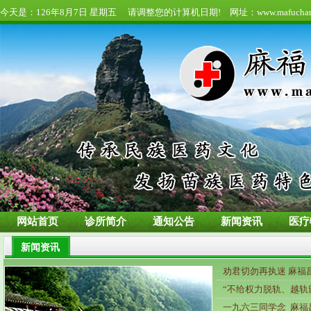
今天是：
126年8月7日 星期五 请调整您的计算机日期! 网址：www.mafuchang
网站首页
诊所简介
通知公告
新闻资讯
医疗
新闻资讯
·
劝君切勿再执迷 麻福
·
“不给权力脱轨、越轨留
·
一九六三同学念 麻福